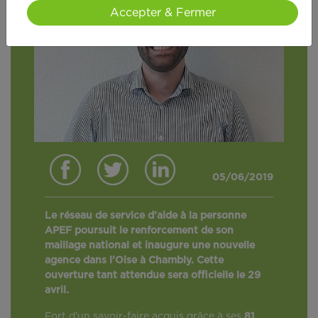
Accepter & Fermer
05/06/2019
Le réseau de service d’aide à la personne
APEF poursuit le renforcement de son
maillage national et inaugure une nouvelle
agence dans l’Oise à Chambly. Cette
ouverture tant attendue sera officielle le 29
avril.
Fort d’un savoir-faire acquis grâce à ses
81