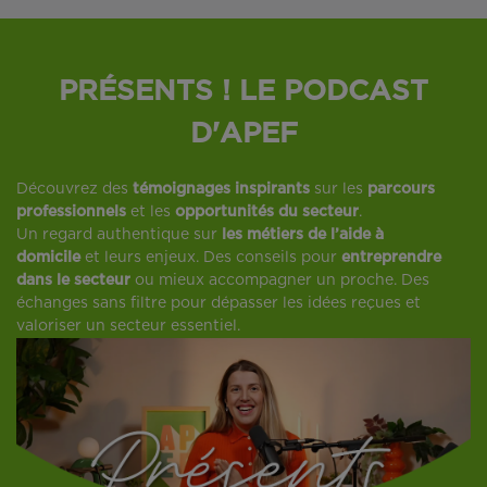
PRÉSENTS ! LE PODCAST
D'APEF
Découvrez des
témoignages inspirants
sur les
parcours
professionnels
et les
opportunités du secteur
.
Un regard authentique sur
les métiers de l’aide à
domicile
et leurs enjeux. Des conseils pour
entreprendre
dans le secteur
ou mieux accompagner un proche. Des
échanges sans filtre pour dépasser les idées reçues et
valoriser un secteur essentiel.