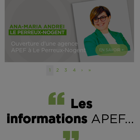
Ouverture d'une agence
APEF à Le Perreux-Nogent
EN SAVOIR +
1
2
3
4
›
»
Les
informations
APEF...