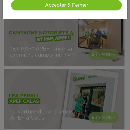
Accepter & Fermer
“ET PAF” APEF lance sa
première campagne TV !
EN SAVOIR +
Ouverture d'une agence
APEF à Calas
EN SAVOIR +