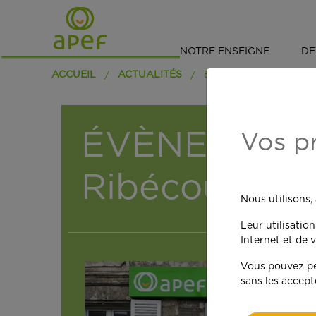
NOTRE ENSEIGNE
DE
ACCUEIL
ACTUALITÉS
ÉVÈNEMENT :
Vos p
Ribécourt
Nous utilisons,
Leur utilisatio
Internet et de v
Vous pouvez per
sans les accept