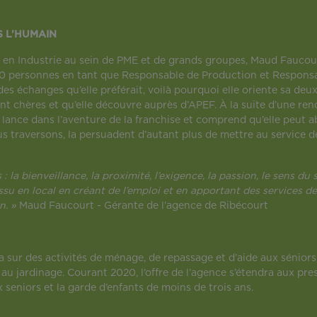
S L’HUMAIN
 en Industrie au sein de PME et de grands groupes, Maud Faucourt
 30 personnes en tant que Responsable de Production et Responsa
des échanges qu’elle préférait, voilà pourquoi elle oriente sa deux
ont chères et qu’elle découvre auprès d’APEF. À la suite d’une re
e lance dans l’aventure de la franchise et comprend qu’elle peut
us traversons, la persuadent d’autant plus de mettre au service 
: la bienveillance, la proximité, l’exigence, la passion, le sens 
ssu en local en créant de l’emploi et en apportant des services de 
n. »
Maud Faucourt - Gérante de l’agence de Ribécourt
sur des activités de ménage, de repassage et d’aide aux séniors,
t au jardinage. Courant 2020, l’offre de l’agence s’étendra aux pr
x seniors et la garde d’enfants de moins de trois ans.