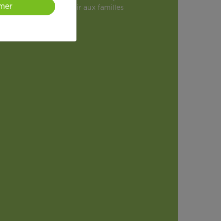
mer
u APEF œuvre pour offrir aux familles
uotidien.