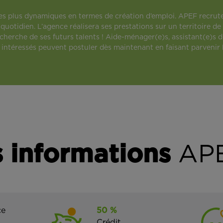
 des plus dynamiques en termes de création d’emploi. APEF recrut
quotidien. L’agence réalisera ses prestations sur un territoire 
herche de ses futurs talents ! Aide-ménager(e)s, assistant(e)s de
intéressés peuvent postuler dès maintenant en faisant parvenir le
 informations
APE
ce
50 %
Crédit