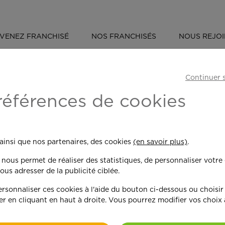
VENEZ FRANCHISÉ
NOS FRANCHISÉS
NOUS REJO
ÉVÈNEMENT : OUVERTURE NOUVELLE AGENCE À RIBÉCOURT
Continuer 
 Ouverture nouvel
références de cookies
 ainsi que nos partenaires, des cookies
(en savoir plus)
.
n nous permet de réaliser des statistiques, de personnaliser votre
ous adresser de la publicité ciblée.
sonnaliser ces cookies à l'aide du bouton ci-dessous ou choisir
Le 15 juin prochain sa 89ème 
er en cliquant en haut à droite. Vous pourrez modifier vos choix
plus précisément dans la com
clients et témoin de l’évoluti
ans d’expertise pour répondre