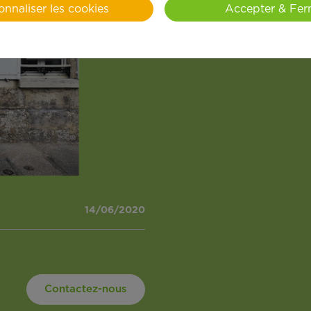
onnaliser les cookies
Accepter & Fer
cœur des territoires le résea
présence sérénité et aide au q
14/06/2020
Contactez-nous