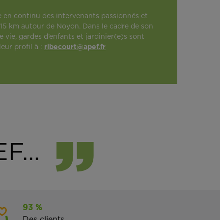
e en continu des intervenants passionnés et
de 15 km autour de Noyon. Dans le cadre de son
 vie, gardes d’enfants et jardinier(e)s sont
ur profil à :
ribecourt@apef.fr
F...
93 %
Des clients