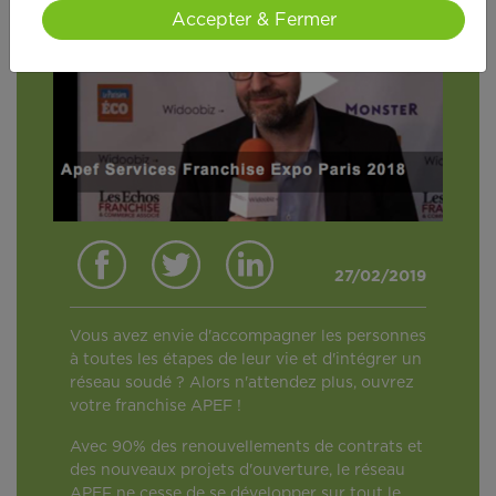
Accepter & Fermer
27/02/2019
Vous avez envie d'accompagner les personnes
à toutes les étapes de leur vie et d'intégrer un
réseau soudé ? Alors n'attendez plus, ouvrez
votre franchise APEF !
Avec 90% des renouvellements de contrats et
des nouveaux projets d'ouverture, le réseau
APEF ne cesse de se développer sur tout le