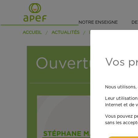
NOTRE ENSEIGNE
DE
ACCUEIL
ACTUALITÉS
Ouverture d'
Vos p
Nous utilisons,
Leur utilisatio
Internet et de v
Vous pouvez per
sans les accept