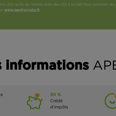
s d’ici la fin de l’année avec des CDI à la clef. Pour postuler, l
sur
www.apefrecrute.fr
.
 informations
APE
ce
50 %
Crédit
d'impôts