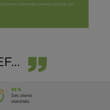
es personnes intéressées peuvent envoyer leur
F...
93 %
Des clients
statisfaits