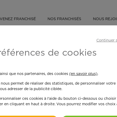
VENEZ FRANCHISÉ
NOS FRANCHISÉS
NOUS REJO
ÉVÈNEMENT : OUVERTURE D'UNE AGENCE APEF À REIMS SUD
Continuer 
une agence APEF 
références de cookies
 ainsi que nos partenaires, des cookies
(en savoir plus)
.
n nous permet de réaliser des statistiques, de personnaliser votre
APEF, le réseau d’experts du s
ous adresser de la publicité ciblée.
maillage national avec la signa
dernier, la première agence A
sonnaliser ces cookies à l'aide du bouton ci-dessous ou choisir
Elle est gérée par Stéphane 
er en cliquant en haut à droite. Vous pourrez modifier vos choix
l'entrepreneuriat après une ca
tourné vers l’humain, il souha
Rémois.