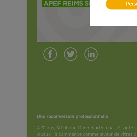
Pers
Une reconversion professionnelle
À 51 ans, Stéphane Mannebarth a passé toute s
locaux”, il commence comme laveur de vitres pu