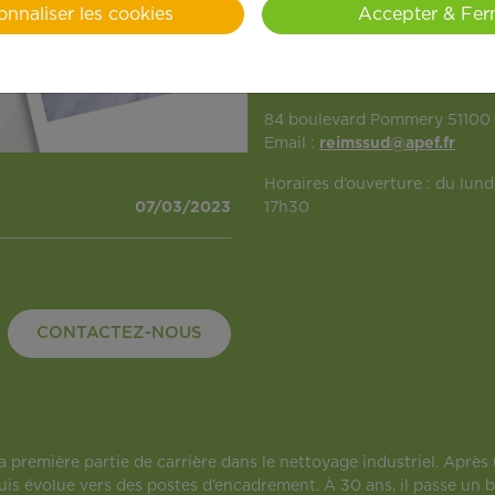
onnaliser les cookies
Accepter & Fer
Agence APEF Reims Sud
84 boulevard Pommery 51100 R
Email :
reimssud@apef.fr
Horaires d’ouverture : du lundi
07/03/2023
17h30
CONTACTEZ-NOUS
a première partie de carrière dans le nettoyage industriel. Apre
is évolue vers des postes d’encadrement. À 30 ans, il passe un 