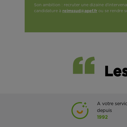
Son ambition : recruter une dizaine d’intervenant
candidature à
reimssud@apef.fr
ou se rendre 
Les
A votre servi
depuis
1992