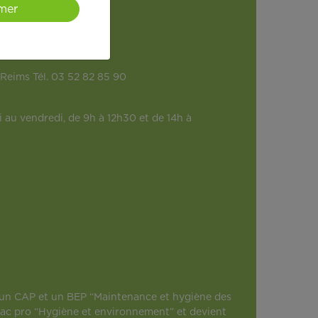
mer
eims Tél. 03 52 82 85 90
 au vendredi, de 9h à 12h30 et de 14h à
̀s un CAP et un BEP “Maintenance et hygiène des
bac pro “Hygiène et environnement” et devient