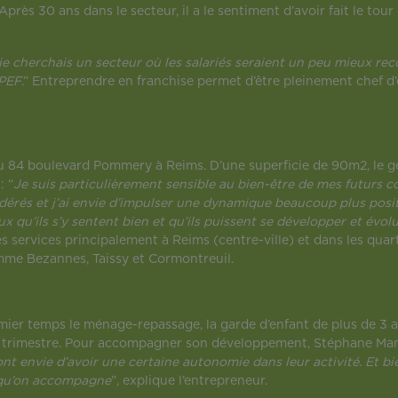
Après 30 ans dans le secteur, il a le sentiment d’avoir fait le tour
je cherchais un secteur où les salariés seraient un peu mieux recon
APEF
.” Entreprendre en franchise permet d’être pleinement chef d’
 84 boulevard Pommery à Reims. D’une superficie de 90m2, le gér
: “
Je suis particulièrement sensible au bien-être de mes futurs co
onsidérés et j’ai envie d’impulser une dynamique beaucoup plus po
veux qu’ils s’y sentent bien et qu’ils puissent se développer et év
 services principalement à Reims (centre-ville) et dans les quart
 comme Bezannes, Taissy et Cormontreuil.
er temps le ménage-repassage, la garde d’enfant de plus de 3 ans,
̀me trimestre. Pour accompagner son développement, Stéphane Ma
t envie d’avoir une certaine autonomie dans leur activité. Et bi
s qu’on accompagne
”, explique l’entrepreneur.