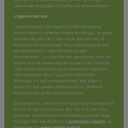
tout au long du processus, j’ai fait face à des
personnes engagées, honnêtes et bienveillantes
."
L’agence recrute
Les prestations de l’agence APEF Avranches
seront dans un premier temps le ménage, la garde
d’enfant de plus de 3 ans, l’aide aux seniors, le
bricolage et le jardinage. Pour accompagner son
développement, l’agence recrute des
intervenants. “
Je cherche des personnes avec un
savoir-être et beaucoup de respect, peu importe
l'âge ou les diplômes, tout s’apprend,
” explique
l’entrepreneur. Pour ce qui est des profils
attendus, il s’agit principalement des aides à
domicile, des gardes d’enfants et un jardinier-
bricoleur (ou jardinière-bricoleuse).
Son ambition : recruter une dizaine d’intervenants
d’ici la fin de l’année avec des CDI à la clef. Pour
postuler, les personnes intéressées peuvent déjà
envoyer leur candidature à
avranches@apef.fr
ou
se rendre sur
www.apefrecrute.fr
.