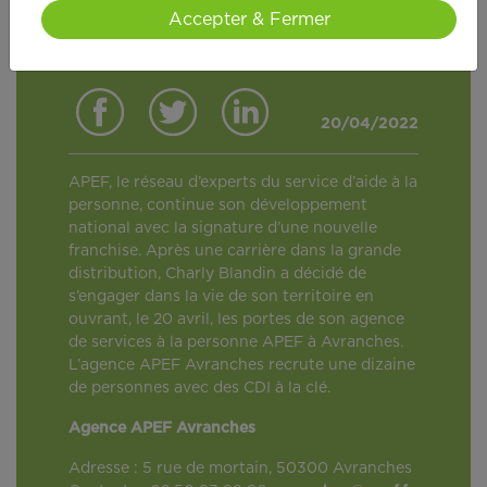
Accepter & Fermer
20/04/2022
APEF, le réseau d’experts du service d’aide à la
personne, continue son développement
national avec la signature d’une nouvelle
franchise. Après une carrière dans la grande
distribution, Charly Blandin a décidé de
s’engager dans la vie de son territoire en
ouvrant, le 20 avril, les portes de son agence
de services à la personne APEF à Avranches.
L’agence APEF Avranches recrute une dizaine
de personnes avec des CDI à la clé.
Agence APEF Avranches
Adresse : 5 rue de mortain, 50300 Avranches