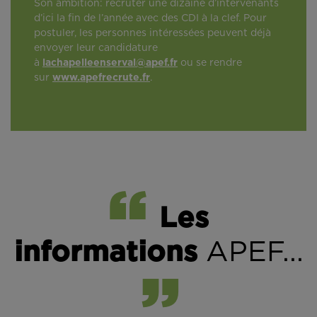
Son ambition: recruter une dizaine d’intervenants
d’ici la fin de l’année avec des CDI à la clef. Pour
postuler, les personnes intéressées peuvent déjà
envoyer leur candidature
à
lachapelleenserval@apef.fr
ou se rendre
sur
www.apefrecrute.fr
.
Les
informations
APEF...