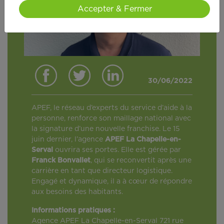
Accepter & Fermer
30/06/2022
APEF, le réseau d’experts du service d’aide à la
personne, renforce son maillage national avec
la signature d’une nouvelle franchise. Le 15
juin dernier, l’agence
APEF La Chapelle-en-
Serval
ouvrira ses portes. Elle est gérée par
Franck Bonvallet
, qui se reconvertit après une
carrière en tant que directeur logistique.
Engagé et dynamique, il a à cœur de répondre
aux besoins des habitants.
Informations pratiques :
Agence APEF La Chapelle-en-Serval 721 rue