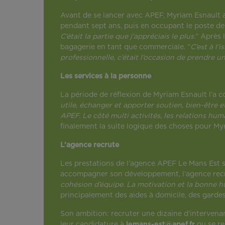
Avant de se lancer avec APEF, Myriam Esnault a
pendant sept ans, puis en occupant le poste de
C’était la partie que j'appréciais le plus.
” Après
bagagerie en tant que commerciale. “
C’est à l
professionnelle, c’était l’occasion de prendre
Les services à la personne
La période de réflexion de Myriam Esnault l’a 
utile, échanger et apporter soutien, bien-être et 
APEF. Le côté multi activités, les relations h
finalement la suite logique des choses pour Myr
L’agence recrute
Les prestations de l’agence APEF Le Mans Est se
accompagner son développement, l’agence recr
cohésion d’équipe. La motivation et la bonne 
principalement des aides à domicile, des gardes 
Son ambition: recruter une dizaine d’intervenants 
leur candidature à
lemans-est@apef.fr
ou se r