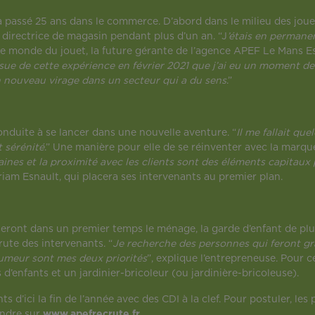
 passé 25 ans dans le commerce. D’abord dans le milieu des joue
 directrice de magasin pendant plus d’un an. “J
’étais en permane
 le monde du jouet, la future gérante de l’agence APEF Le Mans Es
’issue de cette expérience en février 2021 que j’ai eu un moment de
 un nouveau virage dans un secteur qui a du sens
.”
conduite à se lancer dans une nouvelle aventure. “
Il me fallait qu
sérénité
.” Une manière pour elle de se réinventer avec la marqu
umaines et la proximité avec les clients sont des éléments capita
iam Esnault, qui placera ses intervenants au premier plan.
ront dans un premier temps le ménage, la garde d’enfant de plus 
ute des intervenants. “
Je recherche des personnes qui feront gran
humeur sont mes deux priorités
”, explique l’entrepreneuse. Pour ce
d’enfants et un jardinier-bricoleur (ou jardinière-bricoleuse).
d’ici la fin de l’année avec des CDI à la clef. Pour postuler, les
endre sur
www.apefrecrute.fr
.