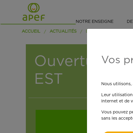
NOTRE ENSEIGNE
DE
ACCUEIL
ACTUALITÉS
Ouverture d
Vos p
EST
Nous utilisons,
Leur utilisatio
Internet et de v
Vous pouvez per
sans les accept