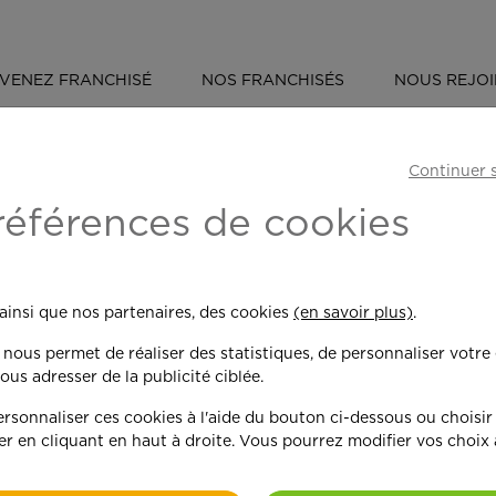
VENEZ FRANCHISÉ
NOS FRANCHISÉS
NOUS REJO
ÉVÈNEMENT : OUVERTURE D'UNE AGENCE APEF À LE MANS EST
Continuer 
'une agence APEF
références de cookies
 ainsi que nos partenaires, des cookies
(en savoir plus)
.
n nous permet de réaliser des statistiques, de personnaliser votre
ous adresser de la publicité ciblée.
sonnaliser ces cookies à l'aide du bouton ci-dessous ou choisir
APEF, le réseau d’experts du s
er en cliquant en haut à droite. Vous pourrez modifier vos choix
maillage national avec la signa
dernier, l’agence
APEF Le Man
Myriam Esnault
, qui se reconv