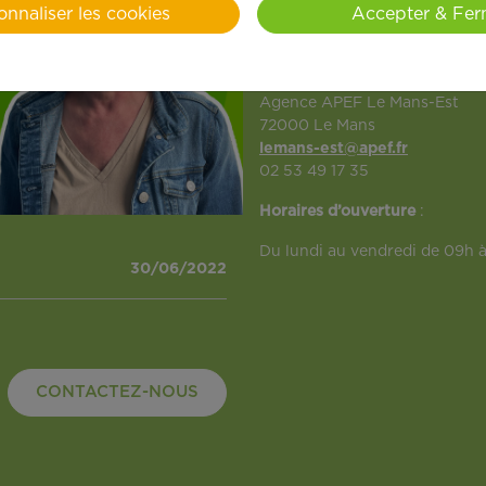
onnaliser les cookies
Accepter & Fer
directrice de magasin. Engagé
aux besoins des habitants.
Informations pratiques :
Agence APEF Le Mans-Est
72000 Le Mans
lemans-est@apef.fr
02 53 49 17 35
Horaires d’ouverture
:
Du lundi au vendredi de 09h à
30/06/2022
CONTACTEZ-NOUS