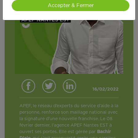
Accepter & Fermer
16/02/2022
APEF, le réseau d’experts du service d’aide à la
personne, renforce son maillage national avec
la signature d’une nouvelle franchise. Le 08
février dernier, l’agence APEF Nantes EST à
ouvert ses portes. Elle est gérée par
Bachir