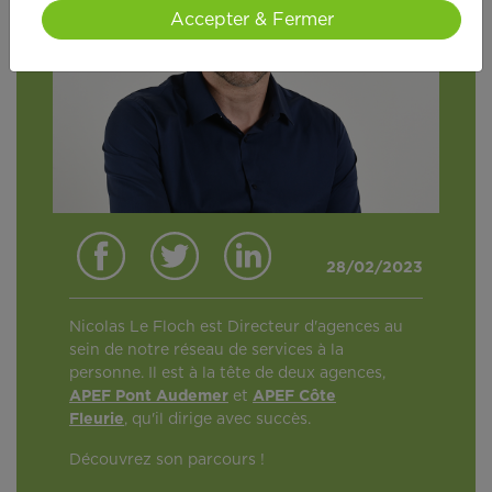
Accepter & Fermer
28/02/2023
Nicolas Le Floch est Directeur d'agences au
sein de notre réseau de services à la
personne. Il est à la tête de deux agences,
APEF Pont Audemer
et
APEF Côte
Fleurie
, qu'il dirige avec succès.
Découvrez son parcours !